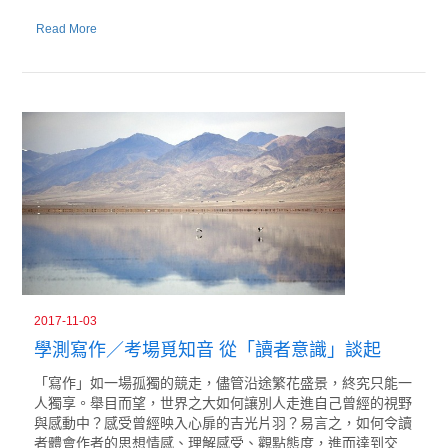
Read More
2017-11-03
學測寫作／考場覓知音 從「讀者意識」談起
「寫作」如一場孤獨的競走，儘管沿途繁花盛景，終究只能一
人獨享。舉目而望，世界之大如何讓別人走進自己曾經的視野
與感動中？感受曾經映入心扉的吉光片羽？易言之，如何令讀
者體會作者的思想情感、理解感受、觀點態度，進而達到交