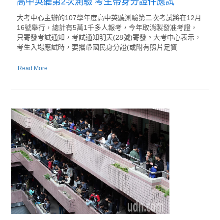
高中英聽第2次測驗 考生帶身分證件應試
大考中心主辦的107學年度高中英聽測驗第二次考試將在12月
16號舉行，總計有5萬1千多人報考，今年取消製發准考證，
只寄發考試通知，考試通知明天(28號)寄發。大考中心表示，
考生入場應試時，要攜帶國民身分證(或附有照片足資
Read More