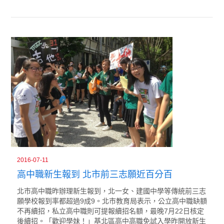
2016-07-11
高中職新生報到 北市前三志願近百分百
北市高中職昨辦理新生報到，北一女、建國中學等傳統前三志
願學校報到率都超過9成9。北市教育局表示，公立高中職缺額
不再續招，私立高中職則可提報續招名額，最晚7月22日核定
後續招。「歡迎學妹！」基北區高中高職免試入學昨開放新生