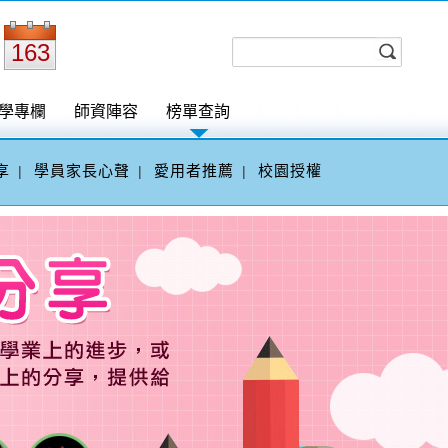
163
學專欄
師資陣容
榜單查詢
享
學員家長心聲
愛用者推薦
校園授權
|
|
|