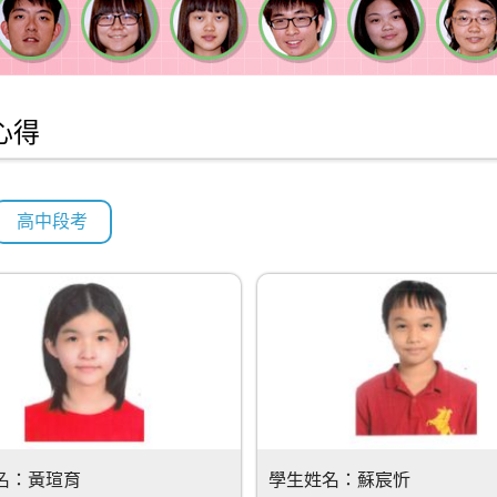
心得
高中段考
名：
黃瑄育
學生姓名：
蘇宸忻