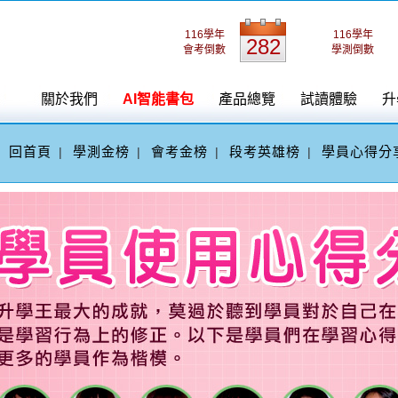
116學年
116學年
282
會考倒數
學測倒數
關於我們
AI智能書包
產品總覽
試讀體驗
升
回首頁
學測金榜
會考金榜
段考英雄榜
學員心得分
|
|
|
|