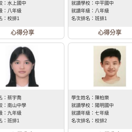
校：
水上國中
就讀學校：
中平國中
級：
八年級
就讀年級：
八年級
名：
校排1
名次排名：
班排1
心得分享
心得分享
名：
蔡宇喬
學生姓名：
陳柏樂
校：
南山中學
就讀學校：
陽明國中
級：
九年級
就讀年級：
七年級
名：
班排1
名次排名：
校排2