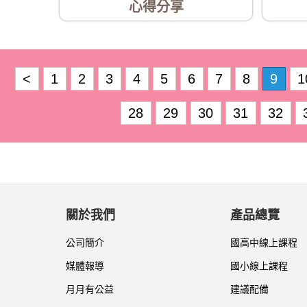
心得分享
<
1
2
3
4
5
6
7
8
9
1
28
29
30
31
32
關於我們
產品總覽
公司簡介
國高中線上課程
媒體報導
國小線上課程
月月有公益
建議配備