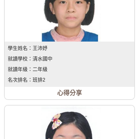
學生姓名：
王沛妤
就讀學校：
清水國中
就讀年級：
二年級
名次排名：
班排2
心得分享