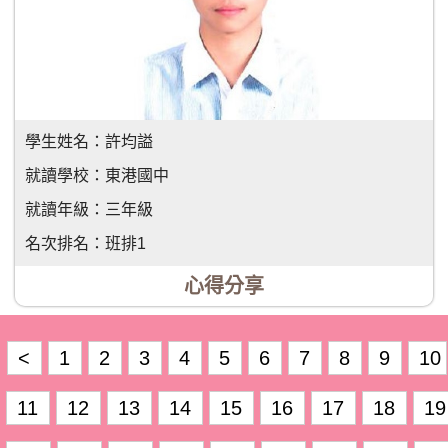
學生姓名：
許均謚
就讀學校：
東港國中
就讀年級：
三年級
名次排名：
班排1
心得分享
<
1
2
3
4
5
6
7
8
9
10
11
12
13
14
15
16
17
18
19