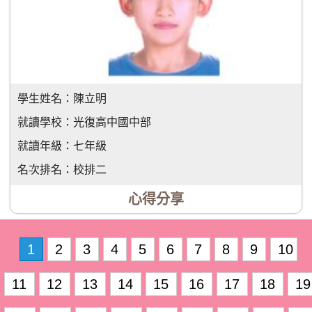
學生姓名：
陳立明
就讀學校：
光復高中國中部
就讀年級：
七年級
名次排名：
校排二
心得分享
1
2
3
4
5
6
7
8
9
10
11
12
13
14
15
16
17
18
19