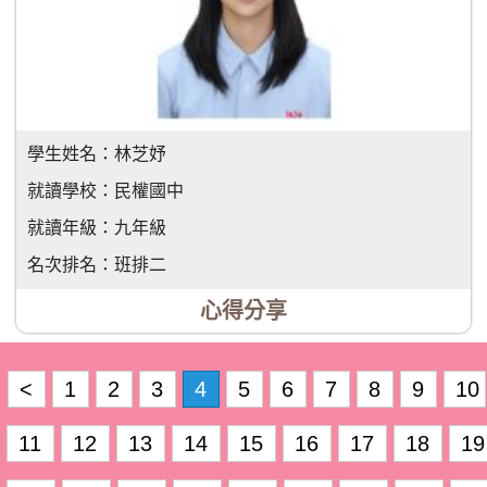
學生姓名：
林芝妤
就讀學校：
民權國中
就讀年級：
九年級
名次排名：
班排二
心得分享
<
1
2
3
4
5
6
7
8
9
10
11
12
13
14
15
16
17
18
19