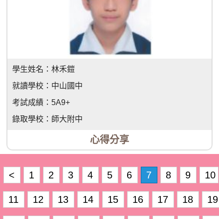
學生姓名：
林禾鎧
就讀學校：
中山國中
考試成績：
5A9+
錄取學校：
師大附中
心得分享
<
1
2
3
4
5
6
7
8
9
10
11
12
13
14
15
16
17
18
19