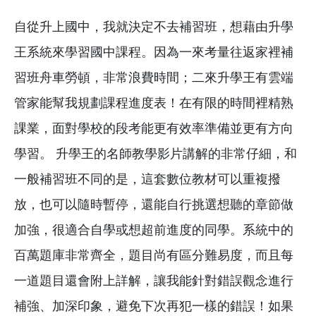
自從升上國中，我就決定不去補習班，想藉由升學
王系統來學習國中課程。因為一來考量往返家裡補
習班舟車勞頓，非常浪費時間；二來升學王有雲端
管家能幫我規劃課程進度表！在有限的時間裡精熟
課業，面對學校的段考能更有效率準備並更有方向
學習。 升學王的名師教學影片講解的非常仔細，和
一般補習班不同的是，這套數位教材可以重複撥
放，也可以隨時暫停，還能自行挑選想聽的章節做
加強，很適合自學或想超前進度的同學。系統中的
百萬題庫非常齊全，題目尚有區分難易度，而且每
一道題目還會附上詳解，讓我能針對錯誤觀念進行
補強、加深印象，避免下次再犯一樣的錯誤！如果