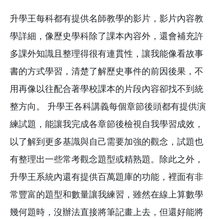
升學王每科都有提供名師教學的影片，影片內容教
學詳細，像歷史學科除了課本內容外，還會補充許
多課外知識且整理得很有連貫性，讓我能像看故事
書的方式學習，清楚了解歷史事件的前因後果，不
用再像以往配合著學校課本的片段內容卻找不到統
整方向。 升學王各科講義每個章節後頭都有提供演
練試題，能讓我完成各章節後檢視自我學習成效，
以了解到更多基識與自己需要加強的觀念，試題也
有整理出一些常考觀念題型或精熟題。除此之外，
升學王系統內還有提供百萬題庫的功能，裡面有非
常豐富的題型和數量讓我練習，雖然在線上算數學
幾何題時，沒辦法直接將筆記畫上去，但還好能將