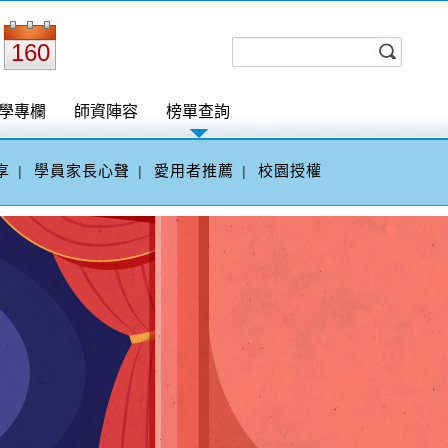
160
學專欄
師資陣容
榜單查詢
享
學員家長心聲
愛用者推薦
校園授權
|
|
|