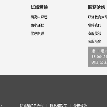
試讀體驗
服務洽詢
國高中課程
亞洲教育大
國小課程
聯絡我們
常見問題
客服信箱
客服時間
週一~週
13:00~2
週日 公休
利。
防詐騙訊息公告
｜
隱私權政策
｜
使用條款