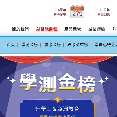
116學年
116學年
279
會考倒數
學測倒數
關於我們
AI智能書包
產品總覽
試讀體驗
升
回首頁
學測金榜
會考金榜
段考英雄榜
學員心得分
|
|
|
|