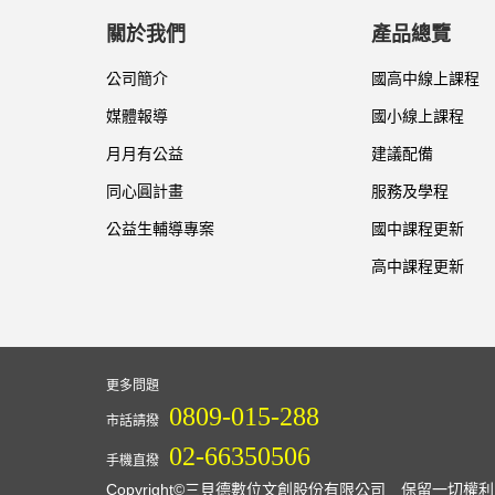
關於我們
產品總覽
公司簡介
國高中線上課程
媒體報導
國小線上課程
月月有公益
建議配備
同心圓計畫
服務及學程
公益生輔導專案
國中課程更新
高中課程更新
更多問題
0809-015-288
市話請撥
02-66350506
手機直撥
Copyright©三貝德數位文創股份有限公司 保留一切權