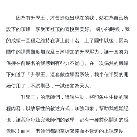
因為有升學王，才會造就出現在的我，站在為自己所
設下的頂峰，享受著登頂的喜悅與美好。 國小的時候，我
的成績一直穩定維持在班上前十名，上了國中以後，因為
國中的課業難度加深及日漸增加的升學壓力，讓一直努力
保持在前幾名的我感到有些力不從心。在一次偶然的機緣
下知道了「升學王」這套數位學習系統，我半信半疑的開
始使用了，不試則己，一試便驚為天人。
「升學王」的老師們，講課生動，將印象中生硬的課
程內容，以故事性的敘述方式，加強印象，幫助我輕鬆記
憶，讓我每每聽完老師們的教學，都有一種豁然開朗的感
覺呢！而且，老師們都能掌握緊湊而不緊迫的上課速度，