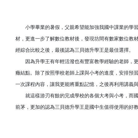
小學畢業的暑假，父親希望能加強我國中課業的學習
材，更進一步了解數位教材後，發現坊間有數家數位教
經綜合比較之後，最後認為三貝德升學王是最佳選擇。
因為升學王有年輕活潑也有豐富教學經驗的老師，更有
癥結點。除了按照學校老師上課與小考的進度，安排預
一次課程內容，讓我更能將重點記憶，之後再利用講義
就這樣游刃有餘的完成學校的各個大考與小考，而國
前茅，更加的認為三貝德升學王是國中生值得使用的好