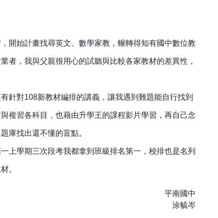
，開始計畫找尋英文、數學家教，輾轉得知有國中數位教
材業者，我與父親很用心的試聽與比較各家教材的差異性，
針對108新教材編排的講義，讓我遇到難題能自行找到
習與複習各科目，也藉由升學王的課程影片學習，再自己念
與題庫找出還不懂的盲點。
一上學期三次段考我都拿到班級排名第一，校排也是名列
教材。
平南國中
涂毓岑