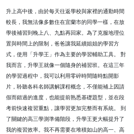
升上高中後，由於每天往返學校與家裡的通勤時間
較長，我無法像多數住在宜蘭市的同學一樣，在放
學後補習到晚上八、九點再回家。為了克服地理位
置與時間上的限制，爸爸讓我延續姐姐的學習方
式，使用「升學王」作為主要的學習輔助工具。 對
我而言，升學王就像一個隨身的補習班。在這三年
的學習過程中，我可以利用零碎時間隨時點開影
片，聆聽各科名師講解課程概念，不僅能補上因請
假而錯過的進度，也能提前熟悉基礎題型，並在段
考前快速複習重點，讓學習更加完整而有系統。 到
了關鍵的高三學測準備階段，升學王更大幅提升了
我的複習效率。我不再需要在堆積如山的高一、高