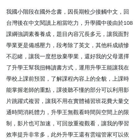
我國小階段在國外念書，因長期較少接觸中文，回
台灣後在中文閱讀上相當吃力，升學國中後由於108
課綱強調素養養成，題目內容冗長多元，讓我面對
學業更是備感壓力，段考除了英文，其他科成績慘
不忍睹，讓我一度想放棄學業，還好我的父母選擇
了升學王幫我扭轉讀書方式，運用升學王能讓我在
學校上課前預習，了解課程內容上的全貌，上課時
能掌握老師的重點，課後聽不懂的部分可以利用影
片跳躍式複習，讓我不用在實體補習班花費大量交
通時間消耗體力，升學王無觀看時間與空間上的限
制，影片也可加速，可回放重複觀看，讓我的學習
效率提升非常多，此外升學王還有雲端管家可以依