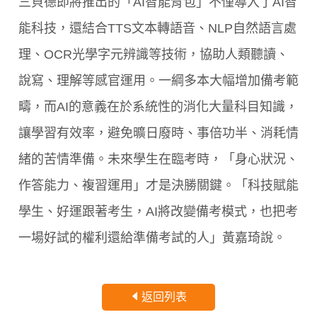
三貝德即將推出的「AI智能背包」不僅導入了AI智
能科技，還結合TTS文本轉語音、NLP自然語言處
理、OCR光學字元辨識等技術，協助人類聽讀、
說寫、理解等感官運用。一綱多本大幅增加備考範
疇，而AI的意義在於系統性的消化大量科目知識，
讓學習有效率，避免曠日廢時、事倍功半、消耗情
緒的苦情準備。未來學生在臨考時，「身心狀況、
作答能力、複習運用」才是決勝關鍵。「科技賦能
學生、好運跟著考生，AI將改變備考模式，也把考
一場好試的權利還給準備考試的人」黃嘉琦說。
返回列表