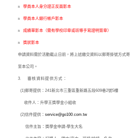
n
學員本人身分證正反面影本
n
學員本人銀行帳戶影本
n
成績單影本
（需有學校印章或班導手寫證明簽章）
n
獎狀影本
申請資料需於活動截止日前，將上述繳交資料以郵寄掛號方式寄
至本公司。
3.
審核資料提供方式：
(1)
郵寄提供：
241
新北市三重區重新路五段
609
巷
2
號
5
樓
收件人：升學王獎學金小組收
(2)
信件提供：
service@go100.com.tw
信件主旨：獎學金申請
-
學生大名