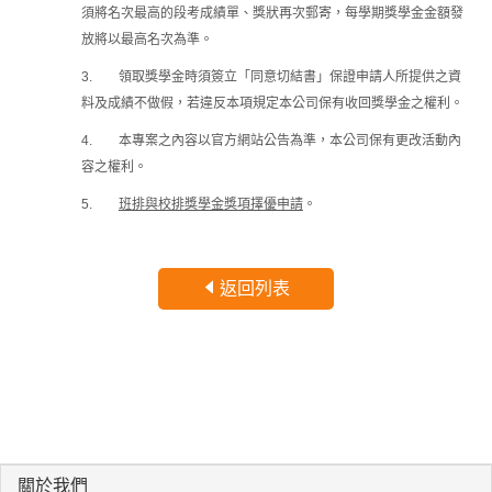
須將名次最高的段考成績單、獎狀再次郵寄，每學期獎學金金額發
放將以最高名次為準。
3.
領取獎學金時須簽立「同意切結書」保證申請人所提供之資
料及成績不做假，若違反本項規定本公司保有收回獎學金之權利。
4.
本專案之內容以官方網站公告為準，本公司保有更改活動內
容之權利。
5.
班排與校排獎學金獎項擇優申請
。
返回列表
關於我們