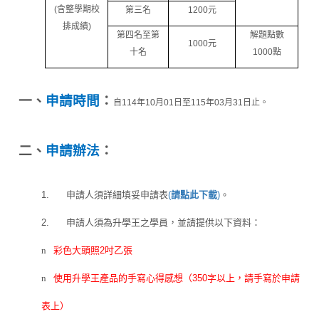
(
含整學期校
第三名
1200
元
排成績
)
第四名至第
解題點數
1000
元
十名
1000
點
一、
申請時間
：
自
114
年10月01
日至
115
年03月31
日止。
二、
申請辦法
：
1.
申請人須詳細填妥申請表
(
請點此下載
)
。
2.
申請人須為升學王之學員，並請提供以下資料：
n
彩色大頭照
2
吋乙張
n
使用升學王產品的手寫心得感想
（
350
字以上，請手寫於申請
表上）