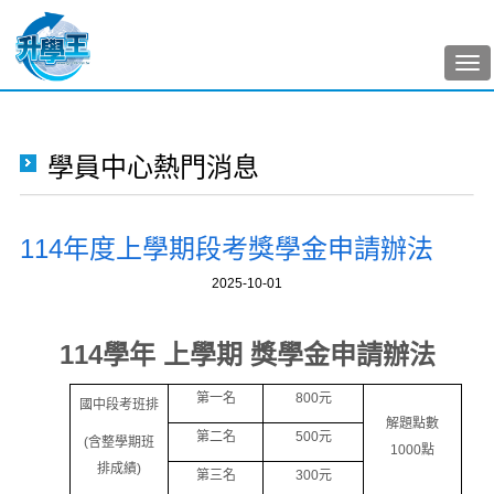
Tog
nav
學員中心熱門消息
114年度上學期段考獎學金申請辦法
2025-10-01
114
學年 上學期 獎學金申請辦法
第一名
800
元
國中段考班排
解題點數
第二名
500
元
(
含整學期班
1000
點
排成績
)
第三名
300
元