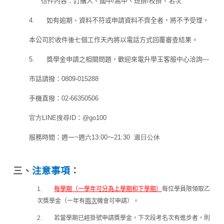
信件
內容：訂購人、國中
/
高中、班排
/
校排、名次
4.
如有逾期、資料不符或申請資料不齊全者，將不予受理。
本公司於收件後七個工作天內將以電話方式回覆審查結果。
5.
獎學金申請之相關問題，歡迎來電升學王客服中心洽詢—
市話請撥：
0809-015288
手機直撥：
02-66350506
官方
LINE
搜尋ID
：
@go100
服務時間：週一~週六13
:00
～21
:30 週日公休
三、
注意事項
：
1.
每學期（一學年可分為上學期和下學期）
每位學員限領取乙
次獎學金（一年有
兩次
機會可申請）。
2.
若當學期已經掛號申請獎學金，下次段考名次有進步者，則