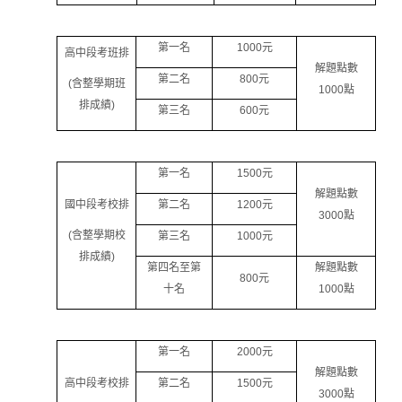
第一名
1000
元
高中段考班排
解題點數
第二名
800
元
(
含整學期班
1000
點
排成績
)
第三名
600
元
第一名
1500
元
解題點數
國中段考校排
第二名
1200
元
3000
點
(
含整學期校
第三名
1000
元
排成績
)
第四名至第
解題點數
800
元
十名
1000
點
第一名
2000
元
解題點數
高中段考校排
第二名
1500
元
3000
點