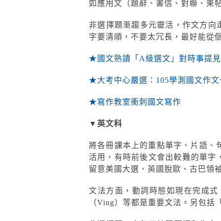
如應用文（題辭、書信、對聯、柬
非選擇題漸趨多元靈活，作文方向
字要清順，不要太冗長，最好能從
★國文熟讀「A級選文」對時事提
★大考中心嚴選：105學測國文作
★寫作教室衝刺國文寫作
▼英文科
將各冊課本上的重點單字、片語、句
活用，有時前後文會出較難的單字，
留意美國大選、英國脫歐、古巴領
文法方面，動詞時態如現在完成式、關係
（Ving）等都是重要文法。另包括「s