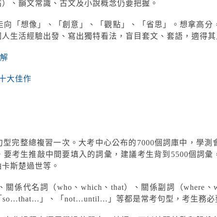
帖）、韻文常識、古文及小說概念仍要把握。
走向「想像」、「創意」、「觀點」、「省思」。想拿高分
個人生活經驗出發、寫出獨特看法，盲目套文、套語，適得其
見解
文十大佳作
型完整總複習一次。大考中心公布的7000個詞庫中，學測會
要考生推敲中間要填入的詞彙，建議考生背到5500個詞
袖卡斯楚過世等。
代名詞（who、which、that）、關係副詞（where、w
o…that…」、「not…until…」等都是常考句型，考生務