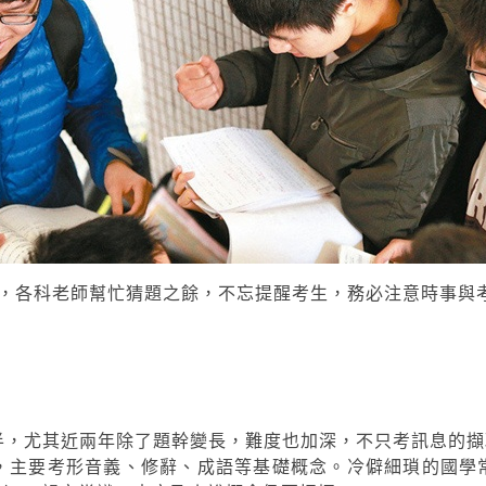
場，各科老師幫忙猜題之餘，不忘提醒考生，務必注意時事與
半，尤其近兩年除了題幹變長，難度也加深，不只考訊息的擷
篇，主要考形音義、修辭、成語等基礎概念。冷僻細瑣的國學