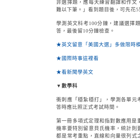
非選擇題，應每天練習翻譯和作文
難以下筆。」看到題目後，可先花5
學測英文科考100分鐘，建議選擇
答，最後留10分鐘檢查。
★英文留意「美國大選」多做限時
★國際時事這裡看
★看新聞學英文
▼數學科
衝刺應「穩紮穩打」，學測各單元
答時應比照正式考試時間。
第一冊多項式定理和指對數應用是
機率要特別留意貝氏機率，統計則
都是常考重點，直線和向量很列式