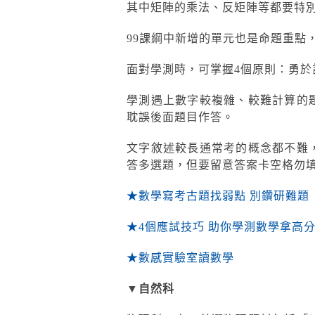
其中矩陣的乘法、反矩陣等都要特
99課綱中新增的單元也是命題重點
面對學測時，可掌握4個原則：勇
學測遇上數字較複雜、較難計算的
耽誤後面題目作答。
文字敘述較長通常考的概念都不難
答多選題，但要留意答案卡空格勿
★數學寫考古題找弱點 別鑽研難題
★4個應試技巧 助你學測數學拿高
★數感實驗室讀數學
▼自然科