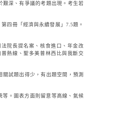
過於艱深、有爭議的考題出現。考生若
第四冊「經濟與永續發展」7.5題。
司法院長提名案、核食進口、年金改
川普熱線、聖多美普林西比與我斷交
去相關試題出得少，有出題空間，預測
統等。圖表方面則留意等高線、氣候