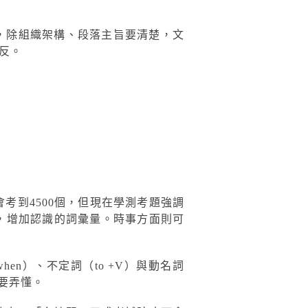
，除組織架構、段落主旨要清楚，文
反。
考到4500個，但現在學測考題強調
彙，增加認識的詞彙量。時事方面則可
hen）、不定詞（to +V）與動名詞
必要弄懂。