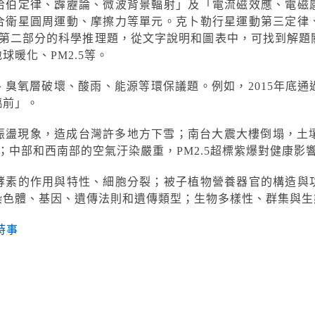
哈伯定律、霹靂論、微波背景輻射」及「電流磁效應、電磁
合衛星圓周運動、摩擦力等單元。克卜勒行星運動第三定律
是第二部分的科學推理題，從文字說明和圖表中，可找到解題
暖化、PM2.5等。
臭氧層破壞、酸雨、能源等環保議題。例如，2015年底
臨前」。
振盪現象，造成台灣許多地方下雪；南台大震大樓倒塌，土壤
；中部和西南部的空氣汙染嚴重，PM2.5超標紫爆對健康影
酵素的作用與特性、細胞分裂；被子植物營養器官的構造與
染色體、基因、遺傳法則和遺傳類型；生物多樣性、群集與生
時事