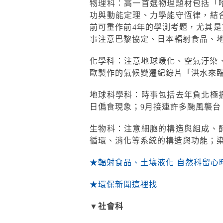
物理科：高一首選物理題材包括「
功與動能定理、力學能守恆律，結
前可重作前4年的學測考題，尤其
事注意巴黎協定、日本輻射食品、地球
化學科：注意地球暖化、空氣汙染、
歐製作的氣候變遷紀錄片「洪水來
地球科學科：時事包括去年負北極
日偏食現象；9月接連許多颱風襲台
生物科：注意細胞的構造與組成、
循環、消化等系統的構造與功能；
★輻射食品、土壤液化 自然科留心
★環保新聞這裡找
▼社會科