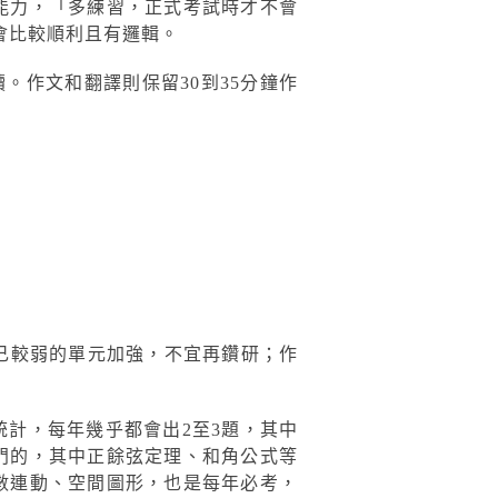
能力，「多練習，正式考試時才不會
會比較順利且有邏輯。
。作文和翻譯則保留30到35分鐘作
己較弱的單元加強，不宜再鑽研；作
計，每年幾乎都會出2至3題，其中
門的，其中正餘弦定理、和角公式等
數連動、空間圖形，也是每年必考，