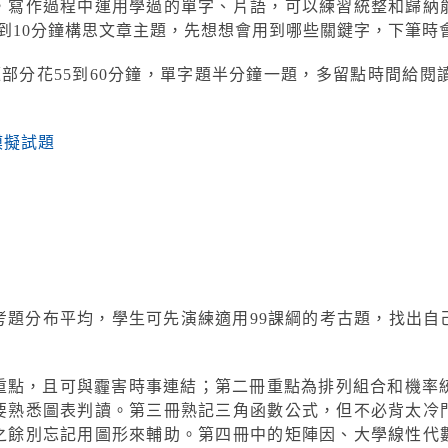
，寫作過程中運用學過的單字、片語，可以練習統整和歸納
到10分鐘構思文章主題，先想想會用到哪些關鍵字，下筆時
題部分花55到60分鐘，單字題半分鐘一題，多留點時間給閱讀
模擬試題
考題分布平均，學生可先演練適用99課綱的考古題，找出自
重點，且可與霾害時事連結；第二冊重點為排列組合和機率統
要熟悉圖表判讀。第三冊熟記三角函數公式，但不必背太冷
之餘別忘記用圖形來輔助。第四冊中的矩陣因、大學線性代