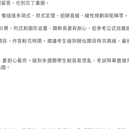
別留意，也別忘了畫圖。
，像插值多項式、貝式定理、迴歸直線、線性規劃與矩陣等。
於計算、列式和圖形並重、題幹長要有耐心、從參考公式找靈
題目，作答較花時間。建議考生碰到類似題目時先跳過，最
，要耐心看完。碰到多選題學生較容易慌亂，考試時單選做
填錯。
分