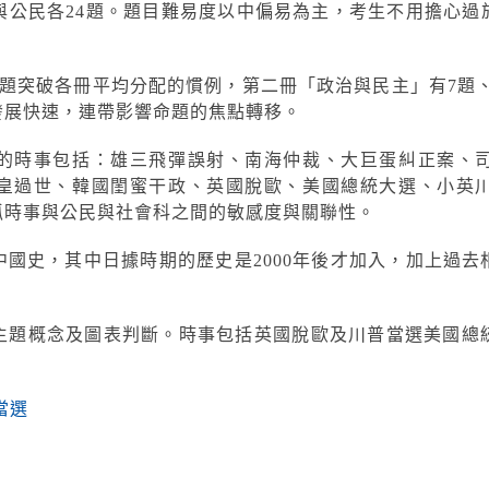
與公民各24題。題目難易度以中偏易為主，考生不用擔心
試題突破各冊平均分配的慣例，第二冊「政治與民主」有7題、
發展快速，連帶影響命題的焦點轉移。
的時事包括：雄三飛彈誤射、南海仲裁、大巨蛋糾正案、
皇過世、韓國閨蜜干政、英國脫歐、美國總統大選、小英
抓時事與公民與社會科之間的敏感度與關聯性。
國史，其中日據時期的歷史是2000年後才加入，加上過
主題概念及圖表判斷。時事包括英國脫歐及川普當選美國總
當選