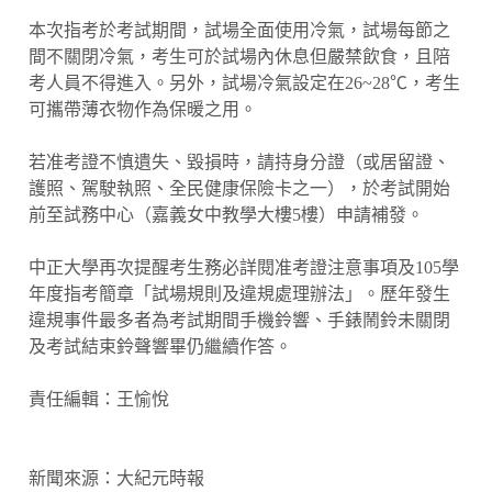
本次指考於考試期間，試場全面使用冷氣，試場每節之
間不關閉冷氣，考生可於試場內休息但嚴禁飲食，且陪
考人員不得進入。另外，試場冷氣設定在26~28℃，考生
可攜帶薄衣物作為保暖之用。
若准考證不慎遺失、毀損時，請持身分證（或居留證、
護照、駕駛執照、全民健康保險卡之一），於考試開始
前至試務中心（嘉義女中教學大樓5樓）申請補發。
中正大學再次提醒考生務必詳閱准考證注意事項及105學
年度指考簡章「試場規則及違規處理辦法」。歷年發生
違規事件最多者為考試期間手機鈴響、手錶鬧鈴未關閉
及考試結束鈴聲響畢仍繼續作答。
責任編輯：王愉悅
新聞來源：大紀元時報