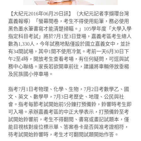
【大紀元2016年06月29日訊】（大紀元記者李擷瓔台灣
嘉義報導）「螢幕閱卷，考生不得使用鉛筆，務必使用
黑色墨水筆書寫才能清楚掃瞄。」105學年度「大學入學
指定科目考試」將於7月1至3日登場，嘉義考區考生總人
數為1,330人，今年試務地點僅設於國立嘉義女中，並計
有34間試場，其中1間不使用冷氣。考前一天6月30日下
午2至4時，開放考生查看考場，有任何疑問，可逕與試
務中心聯絡。家長若欲開車前往，建議將車輛停放垂楊
及民族國小停車場。
指考7月1日考物理、化學、生物，7月2日考數學乙、國
文、英文、數學甲，7月3日考歷史、地理、公民與社
會。指考每節考試開始前5分鐘打預備鈴，鈴響時考生即
可入場。承辦嘉義考區的中正大學表示，打預備鈴至考
試開始鈴響前，考生不得翻閱、書寫或畫記試題本，僅
能目視核對座位標示單、答案卷卡是否與准考證相符，
待考試開始鈴響時，考生才可翻閱試題開始作答。