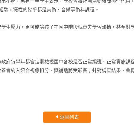
層出不窮，另有一半學生表示，學校曾將社團活動時間挪作他用
的經驗，犧牲的幾乎都是美術、音樂等術科課程。
成學生壓力，更可能讓孩子在國中階段就喪失學習熱情，甚至對
市政府每學年都會定期檢視國中各校是否正常編班、正常實施課
改善會納入統合視導扣分，獎補助將受影響；針對調查結果，會
返回列表