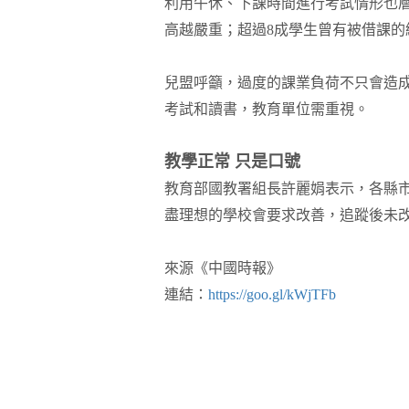
利用午休、下課時間進行考試情形也
高越嚴重；超過8成學生曾有被借課
兒盟呼籲，過度的課業負荷不只會造
考試和讀書，教育單位需重視。
教學正常 只是口號
教育部國教署組長許麗娟表示，各縣
盡理想的學校會要求改善，追蹤後未
來源《中國時報》
連結：
https://goo.gl/kWjTFb