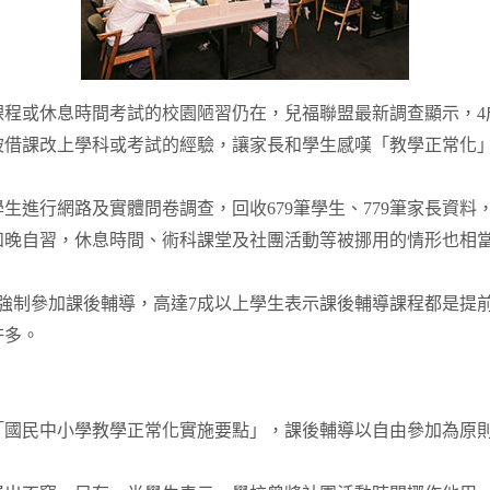
課程或休息時間考試的校園陋習仍在，兒福聯盟最新調查顯示，4
被借課改上學科或考試的經驗，讓家長和學生感嘆「教學正常化
生進行網路及實體問卷調查，回收679筆學生、779筆家長資
和晚自習，休息時間、術科課堂及社團活動等被挪用的情形也相
強制參加課後輔導，高達7成以上學生表示課後輔導課程都是提
許多。
「國民中小學教學正常化實施要點」，課後輔導以自由參加為原
」