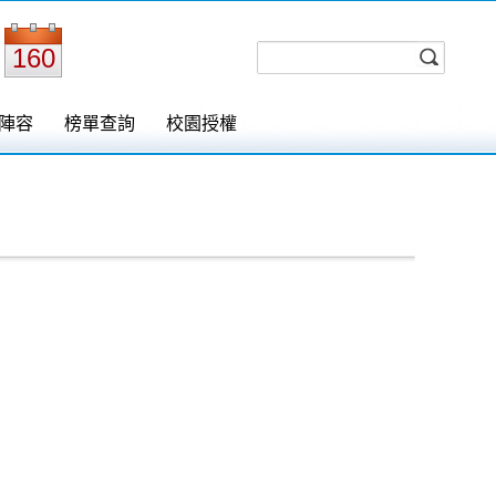
160
陣容
榜單查詢
校園授權