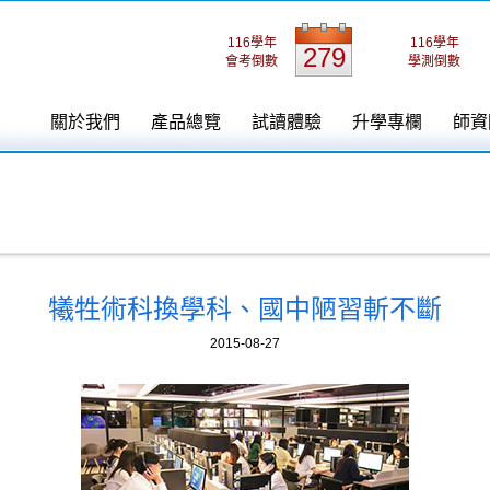
116學年
116學年
279
會考倒數
學測倒數
關於我們
產品總覽
試讀體驗
升學專欄
師資
犧牲術科換學科、國中陋習斬不斷
2015-08-27