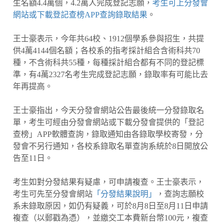
生名額4.4萬個，4.2萬人完成登記志願，
考生可上分發會
網站或下載登記查榜APP查詢錄取結果
。
王士豪表示，今年共64校、1912個學系參與招生，共提
供4萬4144個名額；各校系的指考採計組合含術科共70
種，不含術科共55種，每種採計組合都有不同的登記標
準，有4萬2327名考生完成登記志願，錄取率有可能比去
年再提高。
王士豪指出，今天分發會網站公告最後統一分發錄取名
單，考生可經由分發會網站或下載分發會提供的「登記
查榜」APP軟體查詢，錄取通知由各錄取學校寄發，分
發會不另行通知，各校系錄取名單查詢系統於8日開放公
告至11日。
考生如對分發結果有疑慮，可申請複查。王士豪表示，
考生可先至分發會網站
「分發結果說明」
，查詢志願校
系未錄取原因，如仍有疑義，可於8月8日至8月11日申請
複查（以郵戳為憑），並繳交工本費新台幣100元，複查