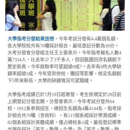
大學指考分發結果放榜
，今年考試分發有4.4萬個名額，
各大學院校共有70種採計組合，最低登記分數為38分。
大考分發會分發組主任王士豪表示，今年指考報名人數4
萬7334人，比去年少了3千多人，但因甄選回流名額創下
歷史新高，今年錄取率可望超過9成7。去年有6所大學缺
額率超過5成，今年受到併校、獨招等影響，核定名額創
下5年來新低，大學的缺額情況可望趨緩。
大學指考成績已於7月19日起寄發，考生依規定於28日前
上網登記分發志願。分發會表示，今年考試分發共64
校、1912系參與招生，總招生名額為4萬4144名，指考採
計組合共70種（含術科），有115個系組採計學測成績、
82個系組採計英聽成績，僅占總校系1成。最低登記標準
出現在採計「英文、數甲、化學」及「英文、數甲、物