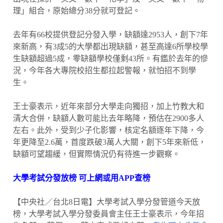
理」組合，原始總分38分就可登記。
去年有66校提供登記分發入學，缺額達2953人，創下7年
來新高，有3成5的大學都出現缺額，甚至高達6所學校學
生缺額超過5成，零缺額學校僅剩43所。有鑑於去年的慘
況，今年各大專院校招生都拉起警報，就怕招不到學
生。
王士豪表示，近年來部分大學走向獨招，加上竹教大和
清大合併，缺額人數可能比去年略降，預估在2900多人
左右。此外，受到少子化影響，核定名額逐年下降，今
年更降至2.6萬，首度跌破3萬人大關，創下5年來新低，
缺額可望趨緩，但實際情況仍有待進一步觀察。
大學考試分發放榜 可上網或用APP查榜
【中央社／台北8日電】大學考試入學分發管道今天放
榜，大學考試入學分發委員會主任王士豪表示，今年招