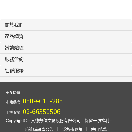
關於我們
產品總覽
試讀體驗
服務洽詢
社群服務
更多問題
0809-015-288
市話請撥
02-66350506
手機直撥
Copyright©三貝德數位文創股份有限公司 保留一切權利。
防詐騙訊息公告
｜
隱私權政策
｜
使用條款