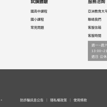
試讀體驗
服務洽詢
國高中課程
亞洲教育大
國小課程
聯絡我們
常見問題
客服信箱
客服時間
週一~週
13:00~2
週日 公休
利。
防詐騙訊息公告
｜
隱私權政策
｜
使用條款