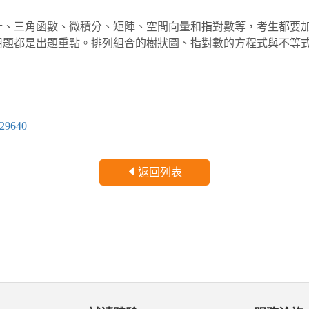
計、三角函數、微積分、矩陣、空間向量和指對數等，考生都要
用題都是出題重點。排列組合的樹狀圖、指對數的方程式與不等
729640
返回列表