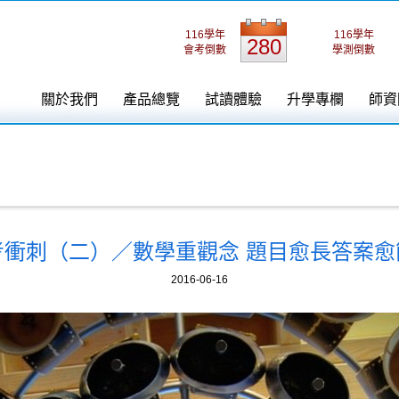
116學年
116學年
280
會考倒數
學測倒數
關於我們
產品總覽
試讀體驗
升學專欄
師資
考衝刺（二）／數學重觀念 題目愈長答案愈
2016-06-16