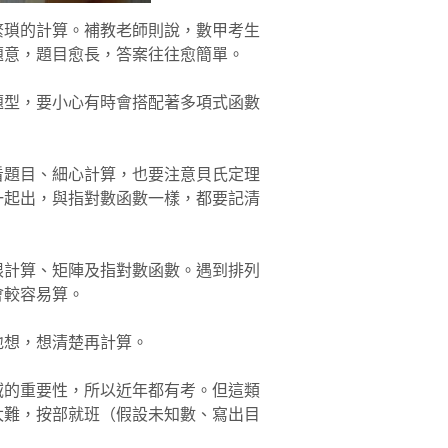
繁瑣的計算。補教老師則說，數甲考生
題意，題目愈長，答案往往愈簡單。
題型，要小心有時會搭配著多項式函數
看題目、細心計算，也要注意貝氏定理
一起出，與指對數函數一樣，都要記清
限計算、矩陣及指對數函數。遇到排列
會較容易算。
地想，想清楚再計算。
域的重要性，所以近年都有考。但這類
太難，按部就班（假設未知數、寫出目