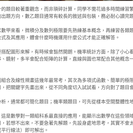
計的題目較著重觀念，而非瑣碎計算，同學不需花過多時間練習
的出題方向，數乙題目通常有較長的敘述與包裝，務必耐心讀完
以數甲來看，微積分及數列極限要先熟練基本概念，再練習各類
公式及其應用，體會什麼時機運用什麼公式才能正確解答。
要搭配圖形來解，有時候會豁然開朗。機率統計方面，除了小心
移、鏡射，多半會配合矩陣的計算，直線與圓也常配合其他概念
列組合及線性規畫這幾年最常考，其次為多項式函數、簡單的極
目，把關鍵字先畫出來，從不同角度切入試試看，方向對了題目
分析，通常都可簡化題目；機率類題目，可先從樣本空間整體性
，這是數學對一類組科系最直接的應用，能顯示出數學在這些領
目，若想不出來，不要急著先解題，先設身處地思考，其實不會
或平行線法）即可解出。