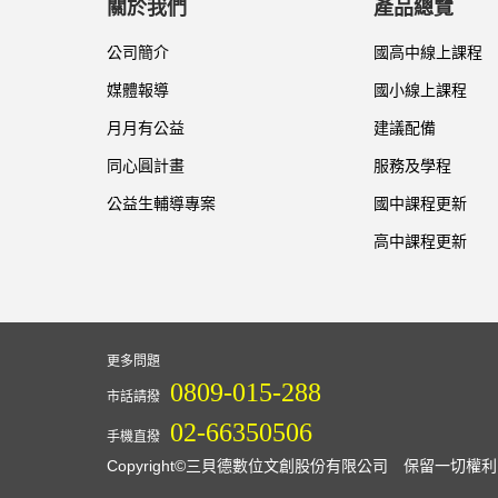
關於我們
產品總覽
公司簡介
國高中線上課程
媒體報導
國小線上課程
月月有公益
建議配備
同心圓計畫
服務及學程
公益生輔導專案
國中課程更新
高中課程更新
更多問題
0809-015-288
市話請撥
02-66350506
手機直撥
Copyright©三貝德數位文創股份有限公司 保留一切權