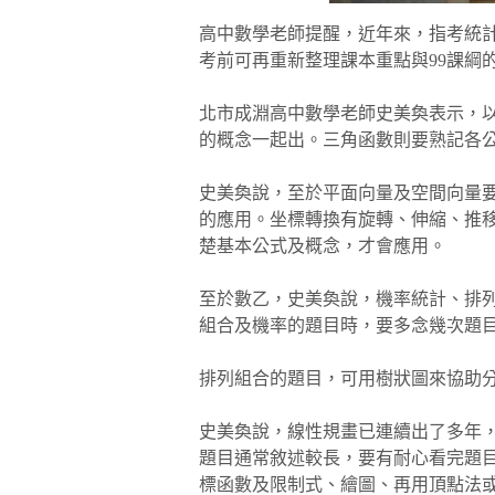
高中數學老師提醒，近年來，指考統
考前可再重新整理課本重點與99課綱
北市成淵高中數學老師史美奐表示，
的概念一起出。三角函數則要熟記各
史美奐說，至於平面向量及空間向量
的應用。坐標轉換有旋轉、伸縮、推
楚基本公式及概念，才會應用。
至於數乙，史美奐說，機率統計、排
組合及機率的題目時，要多念幾次題
排列組合的題目，可用樹狀圖來協助
史美奐說，線性規畫已連續出了多年
題目通常敘述較長，要有耐心看完題
標函數及限制式、繪圖、再用頂點法